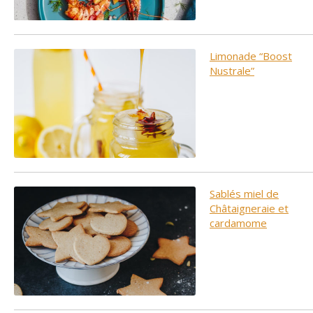
Limonade “Boost
Nustrale”
Sablés miel de
Châtaigneraie et
cardamome