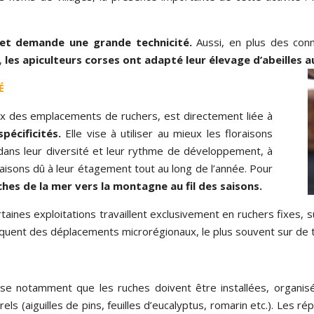
 et demande une grande technicité.
Aussi, en plus des conn
e,
les apiculteurs corses ont adapté leur élevage d’abeilles au
É
ix des emplacements de ruchers, est directement liée à
pécificités.
Elle vise à utiliser au mieux les floraisons
dans leur diversité et leur rythme de développement, à
oraisons dû à leur étagement tout au long de l’année. Pour
ches de la mer vers la montagne au fil des saisons.
ertaines exploitations travaillent exclusivement en ruchers fixes
tiquent des déplacements microrégionaux, le plus souvent sur de t
ise notamment que les ruches doivent être installées, organi
s (aiguilles de pins, feuilles d’eucalyptus, romarin etc.). Les répu