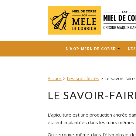
Skip
to
content
L’AOP MIEL DE CORSE
LES
L’AOP MIEL DE CORSE
L’A
ÉC
LA GAMME DES 6 MIELS
Accueil
>
Les spécificités
>
Le savoir-faire
LE 
AP
LE SAVOIR-FAI
IN
UNE
L’apiculture est une production ancrée dan
étaient implantées dans les murs mêmes d
On retrouve même dans l’étymologie des n