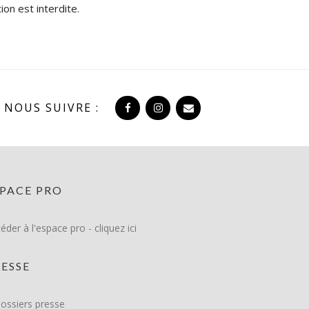
ion est interdite.
NOUS SUIVRE :
SPACE PRO
éder à l'espace pro - cliquez ici
ESSE
ossiers presse