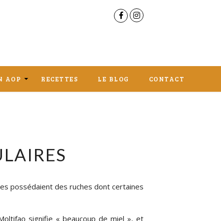
N AOP
RECETTES
LE BLOG
CONTACT
R EN 
 AU 
ULAIRES
illes possédaient des ruches dont certaines
oltifao signifie « beaucoup de miel », et