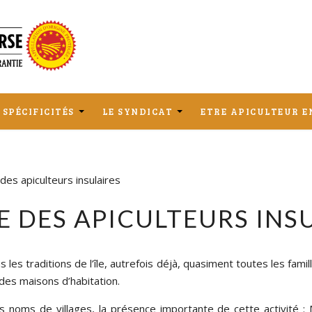
 SPÉCIFICITÉS
LE SYNDICAT
ETRE APICULTEUR E
BEILLE CORSE, UN 
L’HISTOIRE DE 
DEVENIR APICULTEU
OTYPE PARTICULIER
L’APICULTURE CORSE 
AOP
ET DE L’AOP
 des apiculteurs insulaires
SAVOIR-FAIRE DES 
APICULTEUR EN AOP
LES APICULTEURS 
QUOTIDIEN
ICULTEURS 
RE DES APICULTEURS INS
HABILITÉS
SULAIRES
LE RÉSEAU NATIONAL 
 FLORE SPÉCIFIQUE
s les traditions de l’île, autrefois déjà, quasiment toutes les fam
ADA FRANCE ET 
es maisons d’habitation.
ITSAP-INSTITUT DE 
L’ABEILLE
oms de villages, la présence importante de cette activité : M