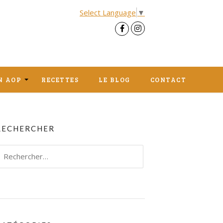
Select Language
▼
N AOP
RECETTES
LE BLOG
CONTACT
R EN 
RECHERCHER
 AU 
echercher :