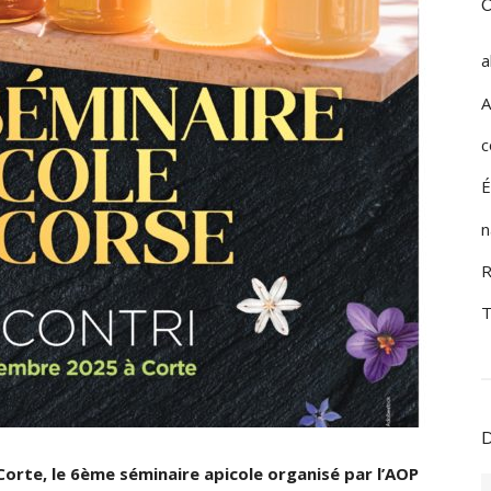
a
A
c
É
n
R
T
 Corte, le 6ème séminaire apicole organisé par l’AOP