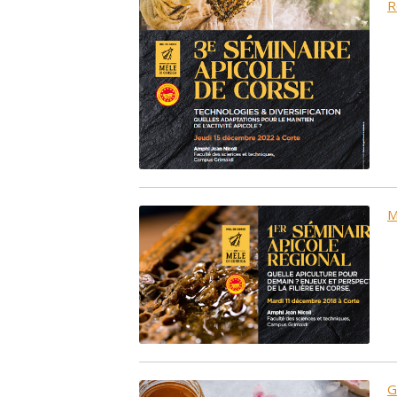
R
M
G