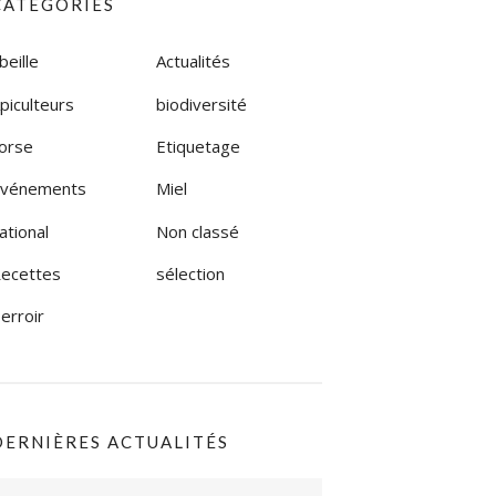
CATÉGORIES
beille
Actualités
piculteurs
biodiversité
orse
Etiquetage
vénements
Miel
ational
Non classé
ecettes
sélection
erroir
DERNIÈRES ACTUALITÉS