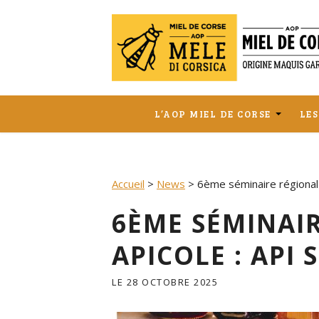
Skip
to
content
L’AOP MIEL DE CORSE
LES
L’AOP MIEL DE CORSE
L’A
ÉC
LA GAMME DES 6 MIELS
Accueil
>
News
>
6ème séminaire régional
LE 
AP
6ÈME SÉMINAI
IN
APICOLE : API 
UNE
LE
28 OCTOBRE 2025