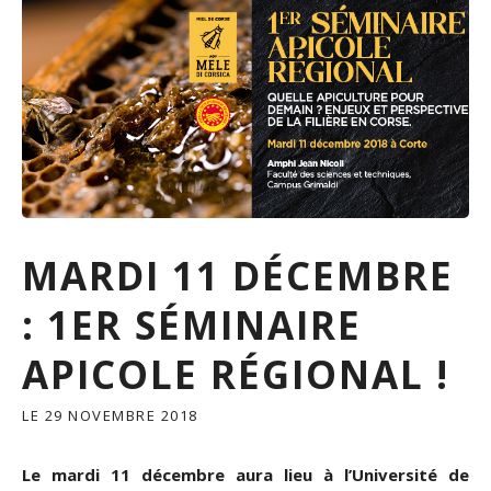
T
O
U
R
D
U
S
É
M
I
N
A
MARDI 11 DÉCEMBRE
I
R
: 1ER SÉMINAIRE
E
A
APICOLE RÉGIONAL !
P
I
C
LE
29 NOVEMBRE 2018
O
L
Le mardi 11 décembre aura lieu à l’Université de
E