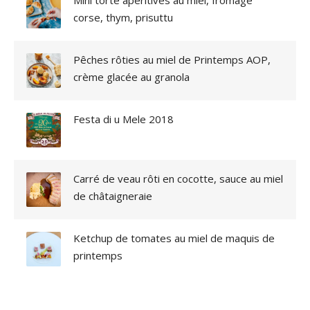
I
corse, thym, prisuttu
O
N
A
Pêches rôties au miel de Printemps AOP,
L
!
crème glacée au granola
”
Festa di u Mele 2018
Carré de veau rôti en cocotte, sauce au miel
de châtaigneraie
Ketchup de tomates au miel de maquis de
printemps