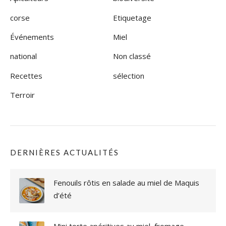
1
E
corse
Etiquetage
R
Événements
Miel
S
É
national
Non classé
M
I
Recettes
sélection
N
A
Terroir
I
R
E
A
P
I
DERNIÈRES ACTUALITÉS
C
O
L
Fenouils rôtis en salade au miel de Maquis
E
d’été
R
É
G
Mini torte apéritives au miel, fromage