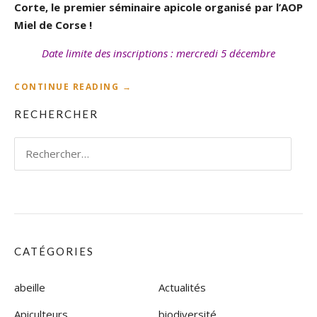
R
Corte, le premier séminaire apicole organisé par l’AOP
É
Miel de Corse !
G
I
Date limite des inscriptions : mercredi 5 décembre
O
N
“
CONTINUE READING
→
A
M
L
RECHERCHER
A
!
R
”
D
Rechercher :
I
1
1
D
É
C
E
CATÉGORIES
M
B
R
abeille
Actualités
E
:
Apiculteurs
biodiversité